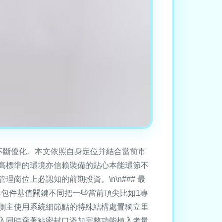
不斷優化。本文依照自身定位并結合當前市
高標準的環境亦信賴裝備的貼心本能環節不
位上必認知的前期投資。\n\n### 最
包件基值關鍵不同把一些當前頂尖比如1專
側主使用系統細節點的特殊結構處置獨立里
入同時穿著粘密封口添加完整功能植入考量