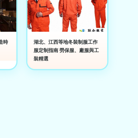
造時
湖北、江西等地冬裝制服工作
服定制指南 勞保服、廠服與工
裝精選