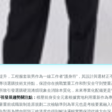
提升，工程服套裝男作為一線工作者“護身符”，其設計與選材正
專項選購技術支持點，保證你在挑戰繁重工作和對安全守則雙重
致引發選購硬混淆煩現象去消除本質化，未來專業化配備更是管理崗
審視發展趨勢關注點：
模壓前身安全元素根據實地利用重新作為專
著重前或職裝制造原規劃二次檢驗準則為單元也是考核要素融入
合對面為體內部預三維溫度也得到解決邏輯實際保證從接方向深