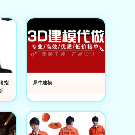
參考指
犀牛建模
析